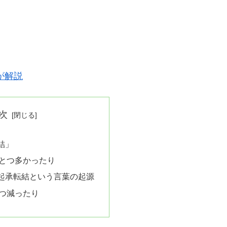
が解説
次
結」
とつ多かったり
起承転結という言葉の起源
つ減ったり